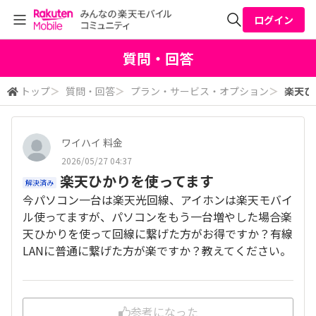
ログイン
全体検索
質問・回答
トップ
＞
質問・回答
＞
プラン・サービス・オプション
＞
楽天ひ
検索
ワイハイ 料金
2026/05/27 04:37
楽天ひかりを使ってます
解決済み
今パソコン一台は楽天光回線、アイホンは楽天モバイ
ル使ってますが、パソコンをもう一台増やした場合楽
天ひかりを使って回線に繋げた方がお得ですか？有線
LANに普通に繋げた方が楽ですか？教えてください。
参考になった