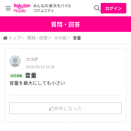
ログイン
全体検索
質問・回答
トップ
＞
質問・回答
＞
その他
＞
音量
検索
つつぴ
2026/05/22 23:20
音量
回答募集
音量を最大にしても小さい
参考になった