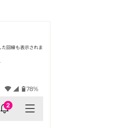
した回線も表示されま
。