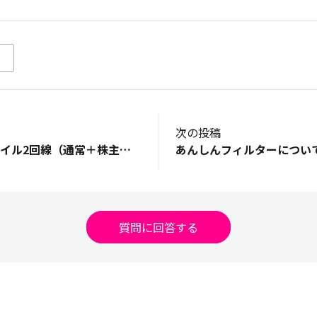
次の投稿
iPhoneで楽天モバイル2回線（通常＋株主優待）のデュアルSIM利用時、スリープ中の着信で圏外・途切れる現象について
あんしんフィルターについ
質問に回答する