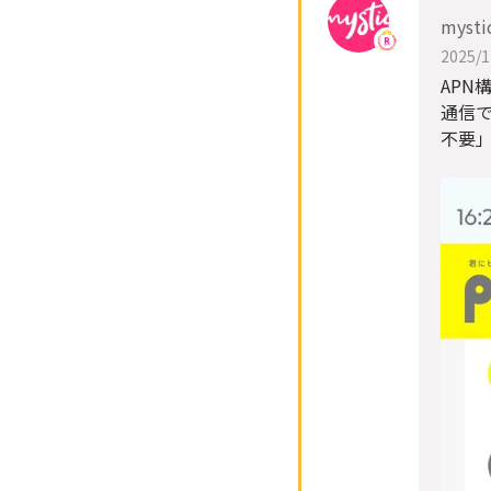
mysti
2025/1
APN
通信で
不要