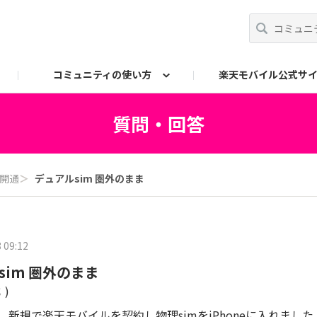
コミュニティの使い方
楽天モバイル公式サ
事務局へのお問い合わせ
質問・回答
開通
＞
デュアルsim 圏外のまま
 09:12
sim 圏外のまま
)
中で、新規で楽天モバイルを契約し物理simをiPhoneに入れました