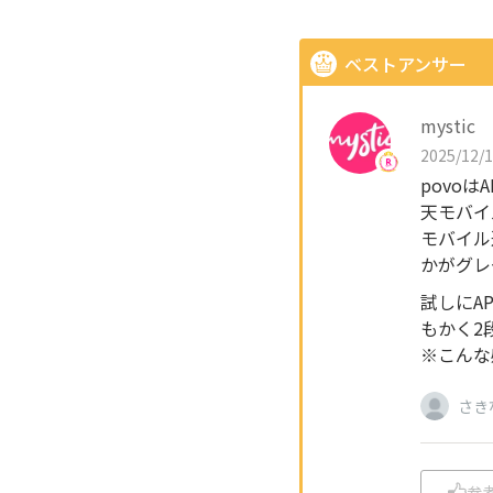
ベストアンサー
mystic
2025/12/1
povo
天モバイ
モバイル
かがグレ
試しにA
もかく2
※こんな感
さき
参