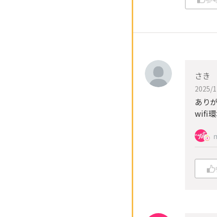
さき
2025/1
ありが
wif
m