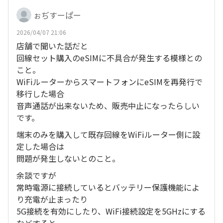
ぉぢすーぱー
2026/04/07 21:06
店舗で聞いた話だと
回線セット購入のeSIMに不具合が発生する模様との
こと。
WiFiルーターからスマートフォンにeSIMを再発行で
移行した場合
音声通話が出来ないため、販売中止になったらしい
です。
端末のみを購入して既存回線をWiFiルーター側に設
定した場合は
問題が発生しないとのこと。
余談ですが
常時電源に接続しているとバッテリー保護機能によ
り充電が止まったり
5G接続を有効にしたり、WiFi接続設定を5GHzにする
などすると