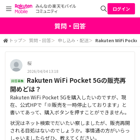
ログイン
全体検索
質問・回答
トップ
＞
質問・回答
＞
申し込み・配送
＞
Rakuten WiFi Po
検索
桜
2026/04/04 13:18
Rakuten WiFi Pocket 5Gの販売再
回答募集
開めどは？
Rakuten WiFi Pocket 5Gを購入したいのですが、現
在、公式HPで「※販売を一時停止しております」と
書いてあって、購入ボタンを押すことができません。
状況はネット検索でだいたい察しましたが、販売再開
される目処はないのでしょうか。事情通の方がいらっ
しゃいましたらぜひ、教えてください。