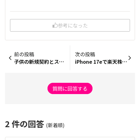
参考になった
前の投稿
次の投稿
子供の新規契約とスマホ購入の最もお得な方法
iPhone 17eで楽天株主優待eSIMが「オン」でも圏外（電波が立たない）の解消法について
質問に回答する
2
件の回答
(新着順)