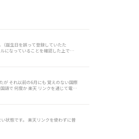
敗し（誕生日を誤って登録していたた
セルになっていることを確認した上で再
出て、「お手続きを進めることができま
判断されたのでしょうか。どうすればい
い状態です。 楽天リンクを使わずに普