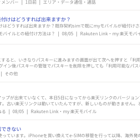
ィメンバー
|
1日前
|
エリア・データ通信・通話
の紐付けはどうすれば出来ますか？
付けはどうすれば出来ますか？既存契約simで既にmyモバイルが紐付けさ
yモバイルとの紐付け方法は？
|
08/05
|
Rakuten Link・my 楽天モバ
とすると、いきなりパスキーに進みますの画面が出て次へを押すと「利
geでもChromeでも試したけど同じでした。 どなたか良いアドバイスをお願い致します。 Windows1
|
その他
ンアップが出来ていなくて、本日5日になってから楽天リンクのバージョ
す。古い楽天リンクは動いていたんですが、新しいものが動きません。ど
ますか。
ねる
|
08/05
|
Rakuten Link・my 楽天モバイル
信できない
17で使っています。iPhoneを買い換えてe-SIMの移管を行って以降、海