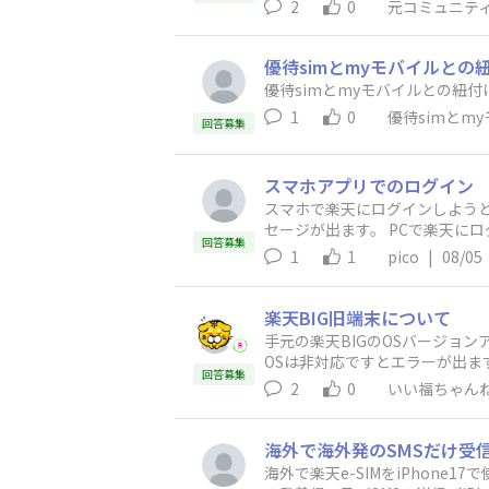
2
0
元コミュニテ
優待simとmyモバイルと
優待simとmyモバイルとの紐
1
0
優待simとm
回答募集
スマホアプリでのログイン
スマホで楽天にログインしよう
セージが出ます。 PCで楽天にログイン後パスキーの管理でパスキーを削除を押しても「利用可能なパスキーがありません』ではじかれます。Ed
回答募集
1
1
pico
|
08/05
楽天BIG旧端末について
手元の楽天BIGのOSバージョ
OSは非対応ですとエラーが出ま
回答募集
楽天リンクを入れることが出来
2
0
いい福ちゃん
海外で海外発のSMSだけ受
海外で楽天e-SIMをiPhone