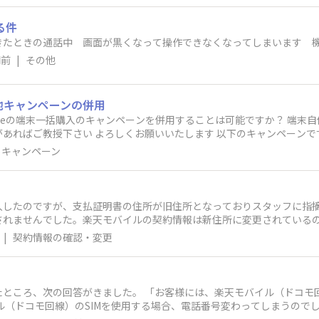
る件
たときの通話中 画面が黒くなって操作できなくなってしまいます 機種ga
間前
|
その他
他キャンペーンの併用
e16eの端末一括購入のキャンペーンを併用することは可能ですか？ 端末自
たします 以下のキャンペーンです https://network.mobile.rakuten.co.
nce_campaign_referral#campaign-rule-table2 https://network.mobile.rakuten.co.jp/cam
キャンペーン
6e/
入したのですが、支払証明書の住所が旧住所となっておりスタッフに指
されませんでした。楽天モバイルの契約情報は新住所に変更されている
がらないしChatサポートも外国人オペレーターに再発行手続きを聞く
|
契約情報の確認・変更
には、楽天モバイル（ドコモ回線）の SIM または代用機を無償でお貸
す」 楽天モバイル（ドコモ回線）のSIMを使用する場合、電話番号変わってしまうの