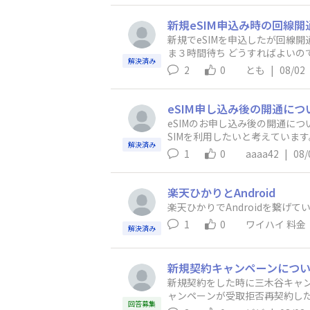
トが混んでいて確認出来ていな
新規eSIM申込み時の回線
新規でeSIMを申込したが回線
解決済み
2
0
とも
|
08/02
eSIM申し込み後の開通につ
eSIMのお申し込み後の開通について教えてください。 現在はiPhone 13で物理SIMを
SIMを利用したいと考えています。 ・iPhone 17でeSIMを申し込んだ場合、開通は自動で行われますか？それとも自分で手動開通す
解決済み
りますか？ ・また、eSIMの準備（プロファイル発行など）が完了しても、こちらで開通手続きをしない限りは、現在使用しているiPhone 13
1
0
aaaa42
|
08/
楽天ひかりとAndroid
楽天ひかりでAndroidを繋
1
0
ワイハイ 料金
解決済み
新規契約キャンペーンにつ
新規契約をした時に三木谷キャ
ャンペーンが受取拒否再契約し
回答募集
トクプラン加入 ②他社から乗り