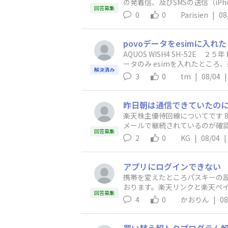
の発着信、及びSMSの送信（iPh
回答募集
MSがまったく配信されません（
0
0
Parisien
|
08
ート、及び050-5434-46
ードオンオフ、ローミングオン、4
した。 海外ローミングを拾って
povoデータをesimに入
案内です」も届かない状態です。
AQUOS WISH4 SH-52
が主因である可能性は低いと思
ータのみ esimを入れたとこ
問題の解決につながりそうな、
解決済み
KUTENN スロット２電話番号不
3
0
tm
|
08/04
|
話はつながります。 端末再起動
ってみたが、解消されません。
昨日朝は通信できていたの
楽天株主優待回線についてです 
メールで継続されているのが確認
回答募集
トワーク選択欄が空白です 前日に 
2
0
KG
|
08/04
|
と表示が出ていてこちらは通信でき
す（物理simはAPNプロファ
ていますが、他の方の書き込み
アプリにログインできない
携帯を変えたところパスキーの
おります。楽天リンクと楽天ペ
回答募集
4
0
かおりん
|
08