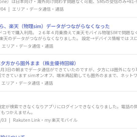
one）は日本向け・海外向け問わず問題なく可能、SMSの受信のみ+81-90-
iPhoneのデフォルトメッセージアプリにて）。一週間前に一通だけ届
/04
|
エリア・データ通信・通話
33へ連絡してみましたが、一般的な対処を案内されるだけで、解決できず諦
G/VoLTE、現地ローミング回線の複数の切り替え、dual SIM切り
RAKUTENから自動送信されるウェルカムメール「楽天モバイルより
れたら、楽天（物理sim）データがつながらなくなった
そもそも、日本国内からのSMSは問題なく届き、通話も可能なので、ロー
E ２５年ドコモで購入利用。 ２６年４月乗換えて楽天モバイル物理SIMで問題
うのですが、技術担当や回線調査あたりまで回してもらえないと解決で
ろ、楽天のデータがつながらなくなりました。 設定→デバイス情報では ス
サポートの連絡窓口、ご存じありませんか。
明／ステータス KDDI−povo 認識はされてる様子。wifi／povo
エリア・データ通信・通話
、機内モードオン・オフ、SIM選択切替、プライマリSIM設定切替え、
 電話対応オペレーターに全然つながらないので投稿しました。分かる方
に夕方から圏外まま（株主優待回線）
8月3日の朝までデータ通信ができていたのですが、夕方には圏外にな
できています simオンオフ、端末再起動しても圏外のままで、ネット
LINEMO（APNプロファイルを入れました）を入れましたが、 LINEMO
エリア・データ通信・通話
ています 両方ともesimです 電話用に物理simを入れていますが、基
イルを入れず電話回線だけ使っています） 何か解決策がありましたら教え
を見るとあまり期待できないようなので、こちらでお尋ねしています
設定が検索できなくなりアプリにログインできなくなりました。電話の
イもつかえません。
/03
|
Rakuten Link・my 楽天モバイル