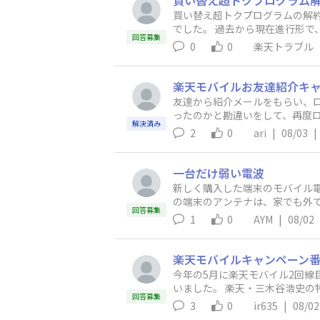
買い替え超トクプログラム
買い替え超トクプログラムの解
でした。 過去から現在
回答募集
0
0
楽天トラブル
楽天モバイルお友達紹介キ
友達から紹介メールをもらい、
ったのかと勘違いをして、再度ロ
解決済み
したらいいのでしょうか？
2
0
ari
|
08/03
|
一台だけ弱い電波
新しく購入した端末のモバイル電
の端末のアンテナは、家でも外でも全部立っています。 楽天に相談して色々試して最
回答募集
ら、端末側の不良ではないか？とのこ
1
0
AYM
|
08/02
電波改善・調査依頼しかないんで
他に何か問い合わせれることは
楽天モバイルキャンペーン番号
今年の5月に楽天モバイル2回線
いました。 楽天・三木谷浩史の特別なお客様キャンペーン（番号2798） 「Rakuten最強プラン」+対象Android購入でポイント還元キャンペー
回答募集
ン（番号2006） キャンペーンのポイント付与が翌々月末なので7月末に入ると思ったのですが、番号2098のみ付与されており、番号2006は付与
3
0
ir635
|
08/02
されませんでした。 適用条件はどちらも「RakutenLink」利用であり、片方のポイントは付与されてるので理由がわかりません。 楽天のチャッ