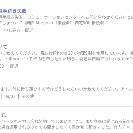
いのですが、理由などご存知でしたら教えてください。
開通手続き失敗
開通手続き失敗、コミュニケーションセンターへお問い合わせくださいと
ま３時間待ち どうすればよいのでしょうか？ 物理SIM→povo（接続済） 自宅WiFi接続済
|
申し込み・配送
いて
使用しています。 機種変更を予定しており、iPhone 17でe
る必要があ
02
|
開通
（物理SIM）を1～3日程度そのまま使い続けても問題ありませんか？ 開
げています。外に持ち運びする時はどうしたらいいか教えてください。アイ
|
08/02
|
その他
いて。
ンペーンを入力し忘れ契約してしまいました。 まだ商品は受け取る前で
た場合適用されるのかをお聞きしたくて書かせて頂きました。有人チャッ
換え楽天カード48回払い ③エントリー後初めてのプラン申し込み ④製