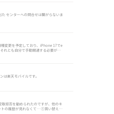
出た センターへの問合せは繋がらないま
通前までにeSIMの準備だけ済ませておきたいと考えています。
ホンは楽天モバイルです。
受取拒否を勧められたのですが、他のキ
トの履歴が見れなくて… ①買い替え超
品購入＆初めてのプラン申し込み ななり