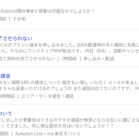
honeでeSIM使ってます 他のAndroid等の端末に移動は可能なのでしようか？
間前
|
その他
了させられない
バイルのプランと端末を申し込みました。8/6の配達時の本人確認に失
た。ちなみにワンストップMNP転出です。 同日（8/6）、自動キャン
段階、つまり「今後の流れ」が表示された直後の段階でエラー0003が
が出て契約を完了させられない
|
2時間前
|
申し込み・配送
表示されました。おそらく、過去の申し込み情報が残っていて怪しいと
の課金
か また通話は出てないのですが、 中国語で 何度か 楽天 リンクを通じて電話
クでは着信拒否ができないためそのままです
6時間前
|
エリア・データ通信・通話
ついて
としましたが発着信はできるのですが通話が無音になりお互いに聞こえな
なくできました。同じ様な症状の方はいないでしょうか？？
時間前
|
Rakuten Link・my 楽天モバイル