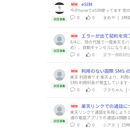
eSIM
NEW
今iP
0
0
まめや
|
1時
回答募集
エラーが出て契約を完
NEW
8/4に、母の代理で一度楽天モ
め）、自動キャンセルになりまし
回答募集
度契約しようとしたところ、最終
0
0
エラー0003
せん」という旨のメッセージが
いのかご教示ください。
利用のない国際 SMS 
NEW
楽天 利用者です 楽天より、利用のない国際 SMS の請求について 順次 払い戻し いただく メールが来ましたが それ以前の6月にも 覚えのない国際
SMS 利用料金が発生しています そちらも返金いただけるのでしょう
回答募集
がかかってきてます 楽天 リン
0
0
フクちゃん
|
楽天リンクでの通話に
NEW
楽天リンクで通話を先程しよう
通の電話アプリでの通話は問題
回答募集
0
0
シアヌ
|
15