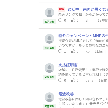
通話中 画面が黒くな
NEW
楽天リンクで相手からかかってき
0
0
shin
|
18時
回答募集
紹介キャンペーンとMNPの
被紹介者がMNPをしてiPhon
いのですが、もっとお得な方法があればご教授下さい よろしくお願いい
回答募集
jp/campaign/referral/?l-id=campaign-annou
1
0
kb
|
1日前
|
paign/iphone-point-iphone-1
支払証明書
店舗にて住所変更して機種を購
読み取っていると言われ相手に
回答募集
ないのでしょうか？相談窓口は繋
0
0
ueha
|
1日前
電波改善
電波改善に関して問い合わせしたところ、次の回答がきました。 「お客様
し出しいたしま
回答募集