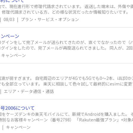
解約について
約で、現在進行形で修理代請求されています。 返送した端末は、外傷や
進行形で、修理代請求されている方、どの様な状況だったか情報知りたいです。
|
08/03
|
プラン・サービス・オプション
ャンペーン
ログインをして完了メールが送られてきたのが、直ぐでなかったので（
グインをしたので、完了メールが再度送られてきました。 同人が、2
キャンペーン
波が弱すぎます。 自宅周辺のエリアが4Gでも5Gでも0～2本、ほぼ0か
終的にesimに変更するも効果なし。 他の2台が問題ないな
とで 端末の製造メーカーに相談してくれと言われ 送って調べてもらうも「異常なし
|
エリア・データ通信・通話
すが 他の2台がフルで立ってるため、異常があるとは思えないのですが
あるでしょうか？
2006について
目をケーズデンキの楽天モバイルにて、新規でAndroidを購入ました。
|
キャンペーン