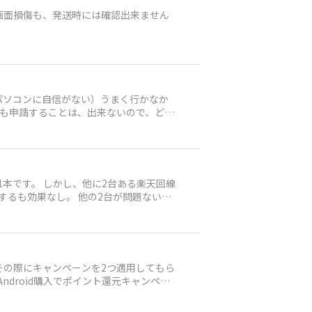
画面損傷も、発送時には確認出来ません
パソコンに自信がない）うまく行かなか
回も申請することは、出来ないので、どう
1本です。 しかし、他に2台ある楽天回線
」 あと、思いつくのが
 一応、問い合わせようと思うのですが
 その際にキャンペーンを2つ適用してもら