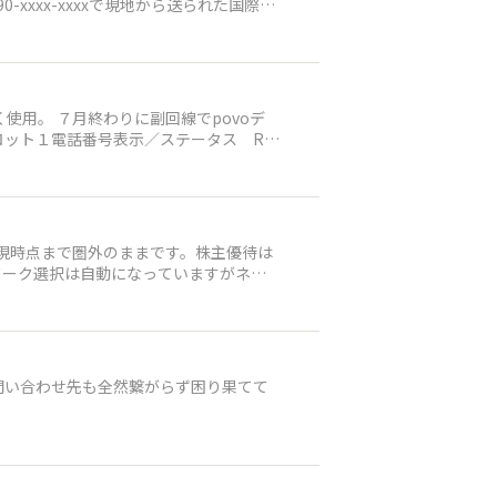
xxxx-xxxxで現地から送られた国際S
いたケースはありました。 チャットサポ
めてしまいました。電源オンオフ、機内モ
替えなど、何をやっても効果はありませんで
 海外渡航時、ご利用可能なサービスのご
ミング先キャリアやiPhoneそのもの
なく使用。 ７月終わりに副回線でpovoデ
きない気がして困っています。この手の
ロット１電話番号表示／ステータス RA
経由で楽天リンクでも、通常の電話発信でも電
システムアップデート：一通りお対策はや
いらしたら、ご教示下さい！
り現時点まで圏外のままです。株主優待は
ワーク選択は自動になっていますがネッ
の方はネットワーク選択欄にsoftbank
本物理simとesimのデュアルにしていま
てください 楽天株主優待に問い合わせし
問い合わせ先も全然繋がらず困り果てて