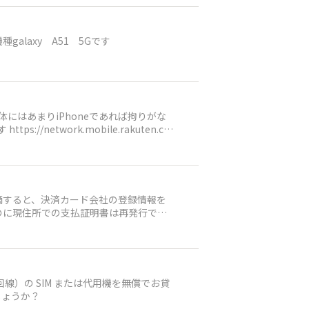
laxy A51 5Gです
体にはあまりiPhoneであれば拘りがな
摘すると、決済カード会社の登録情報を
のに現住所での支払証明書は再発行でき
もののはぐらかされるばかりです。
でしょうか？