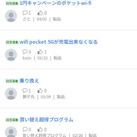
1円キャンペーンのポケットwi-fi
回答募集
1
0
さと
|
04/03
|
製品
wifi pocket 5Gが充電出来なくなる
回答募集
3
1
kazu
|
03/22
|
製品
乗り換え
回答募集
1
0
獅子丸
|
03/09
|
製品
買い替え超得プログラム
回答募集
3
0
買い替え超得プログラム
|
02/28
|
製品