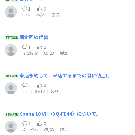
1
0
mh0
|
05/27
|
製品
固定回線代替
回答募集
1
0
はなはな
|
05/23
|
製品
来店予約して、来店するまでの間に値上げ
回答募集
2
0
aaa
|
05/12
|
製品
Xperia 10 VII（XQ-FE44）について。
回答募集
4
0
ふーやん
|
05/03
|
製品