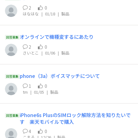
2
0
はなはな
|
01/18
|
製品
オンラインで機種変するにあたり
回答募集
2
0
さいとこ
|
01/06
|
製品
phone（3a）ボイスマッチについて
回答募集
1
0
tm
|
01/05
|
製品
iPhone6s PlusのSIMロック解除方法を知りたいで
回答募集
す 楽天モバイルで購入
4
0
こまる
|
12/26
|
製品