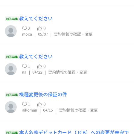
教えてください
回答募集
2
0
moca
|
05/07
|
契約情報の確認・変更
教えてください
回答募集
1
0
na
|
04/22
|
契約情報の確認・変更
機種変更後の保証の件
回答募集
1
0
aikoman
|
04/15
|
契約情報の確認・変更
本人名義デビットカード（JCB）への変更が未完で
回答募集