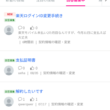
NEW
楽天ログインID変更手続き
回答募集
0
0
楽天モバイル未払い2カ月目なんですが、今月31日に支払えば
大丈夫
|
6時間前
|
契約情報の確認・変更
支払証明書
回答募集
0
0
ueha
|
08/05
|
契約情報の確認・変更
解約したいです
回答募集
1
1
qwerqwer
|
07/17
|
契約情報の確認・変更